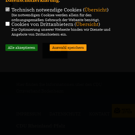
Datenschutzerklärung
.
Schlusspunkt
Technisch notwendige Cookies (
Übersicht
)
unter
Die notwendigen Cookies werden allein für den
emotionaler
ordnungsgemäßen Gebrauch der Webseite benötigt.
Debatte
Cookies von Drittanbietern (
Übersicht
)
Zur Optimierung unserer Webseite binden wir Dienste und
Angebote von Drittanbietern ein.
Alle akzeptieren
Auswahl speichern
MEHR
Hier finden Sie Informationen über den CDU
Ortsverband Bodenheim
IMPRESSUM
DATENSCHUTZ
KONTAKT
CDU Rheinland-Pfalz