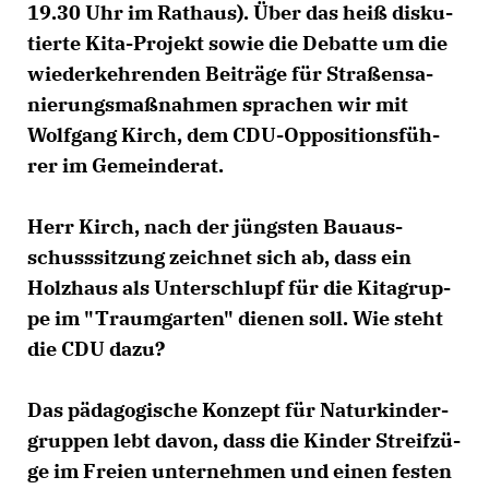
19.30 Uhr im Rat­haus). Über das heiß dis­ku­
tier­te Ki­ta-Pro­jekt so­wie die De­bat­te um die
wie­der­keh­ren­den Bei­trä­ge für Stra­ßen­sa­
nie­rungs­maß­nah­men spra­chen wir mit
Wolf­gang Kirch, dem CDU-Op­po­si­ti­ons­füh­
rer im Ge­mein­de­rat.
Herr Kirch, nach der jüngs­ten Bau­aus­
schuss­sit­zung zeich­net sich ab, dass ein
Holz­haus als Un­ter­schlupf für die Ki­tag­rup­
pe im "Traum­gar­ten" die­nen soll. Wie steht
die CDU da­zu?
Das pä­da­go­gi­sche Kon­zept für Na­tur­kin­der­
grup­pen lebt da­von, dass die Kin­der Streif­zü­
ge im Frei­en un­ter­neh­men und ei­nen fes­ten