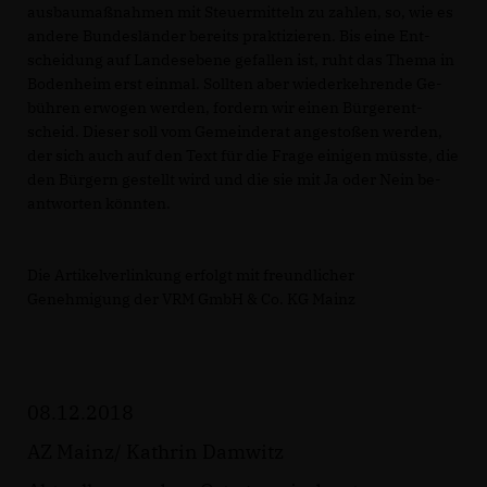
aus­baum­aß­nah­men mit Steu­er­mit­teln zu zah­len, so, wie es
an­de­re Bun­des­län­der be­reits prak­ti­zie­ren. Bis ei­ne Ent­
schei­dung auf Lan­des­ebe­ne ge­fal­len ist, ruht das The­ma in
Bo­den­heim erst ein­mal. Soll­ten aber wie­der­keh­ren­de Ge­
büh­ren er­wo­gen wer­den, for­dern wir ei­nen Bürg­er­ent­
scheid. Die­ser soll vom Ge­mein­de­rat an­ge­sto­ßen wer­den,
der sich auch auf den Text für die Fra­ge ei­ni­gen müss­te, die
den Bürg­ern ge­stellt wird und die sie mit Ja oder Nein be­
ant­wor­ten könn­ten.
Die Artikelverlinkung erfolgt mit freundlicher
Genehmigung der VRM GmbH & Co. KG Mainz
08.12.2018
AZ Mainz/ Ka­thrin Dam­witz