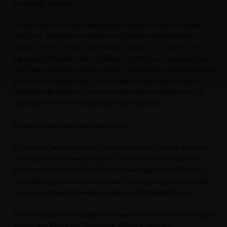
fest­ge­legt wer­den.
Ja, aber es ist von den bau­li­chen Ma­ßen her eher schmal
und lang, denn es muss über die Stra­ßen zum Stand­ort
trans­por­tiert wer­den. Uns kommt solch ein "Ti­ny hou­se" für
ma­xi­mal 20 Kin­der wie ein Rie­gel durch den Traum­gar­ten
vor. Die­se Va­ri­an­te wur­de von der Ver­wal­tung über­ra­schend
aus dem Hut ge­zau­bert. Es wur­den im­mer mehr Aus­stat­
tungs­de­tails ge­nannt, was der Nut­zung als ein­fa­cher "Ba­
sis­sta­ti­on" für die Na­tur­grup­pe wi­der­spricht.
Sie hal­ten al­so am Bau­wa­gen fest?
Ja, zur Not muss eben ein grö­ße­res Mo­dell ge­baut wer­den,
das bie­ten die Her­stel­ler ja an. Beim Stand­ort ist die CDU
fle­xi­bel. Auch na­he des Baum­hau­ses tra­gen wir ei­nen sol­
chen Bau­wa­gen mit, wenn er am Fuß­weg we­gen des Ge­fäl­
les und dor­ti­gen Baum­be­stan­des nicht rea­li­sier­bar ist.
Nun hat ja die pä­da­go­gi­sche Kom­mis­si­on für ein ein­hel­li­ges
Vo­tum des Ra­tes zur Na­tur­ki­ta-Grup­pe plä­diert.