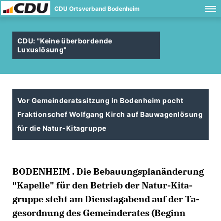
CDU Ortsverband Bodenheim
CDU: "Keine überbordende
Luxuslösung"
Vor Gemeinderatssitzung in Bodenheim pocht
Fraktionschef Wolfgang Kirch auf Bauwagenlösung
für die Natur-Kitagruppe
BO­DEN­HEIM . Die Be­bau­ungs­pla­nän­de­rung
"Ka­pel­le" für den Be­trieb der Na­tur-Ki­ta-
grup­pe steht am Diens­tag­abend auf der Ta­
ges­ord­nung des Ge­mein­de­ra­tes (Be­ginn