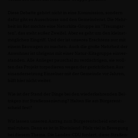
Die­se De­bat­te ge­hört nicht in ei­ne Kom­mis­si­on, son­dern
da­für gibt es Aus­schüs­se und den Ge­mein­de­rat. Die Mehr­
heit im Rat möch­te ei­ne Na­tur­ki­ta-Grup­pe im "Traum­gar­
ten", das steht au­ßer Zwei­fel. Aber es geht um den kleinst­
mög­li­chen Ein­griff. Und der ist un­se­res Er­ach­tens nur mit
ei­nem Bau­wa­gen zu ma­chen. Auch die gro­ße Mehr­heit der
An­woh­ner ist üb­ri­gens mit ei­ner Na­tur-Ki­tag­rup­pe ein­ver­
stan­den. Al­le An­lie­ger pau­schal zu ver­däch­ti­gen, sie woll­
ten das Pro­jekt tor­pe­die­ren we­gen der ge­richt­li­chen Aus­
ein­an­der­set­zung Ein­zel­ner mit der Ge­mein­de vor Jah­ren,
hilft hier nicht wei­ter.
Wie ist der Stand der Din­ge bei den wie­der­keh­ren­den Bei­
trä­gen zur Stra­ßen­sa­nie­rung? Hal­ten Sie am Bürg­er­ent­
scheid fest?
Wir las­sen un­se­ren An­trag zum Bürg­er­ent­scheid erst ein­
mal ru­hen. Denn es ist in Rhein­land-Pfalz viel in Be­we­gung
bei die­sem The­ma. Die Lan­des-CDU for­dert, die­se Stra­ßen­