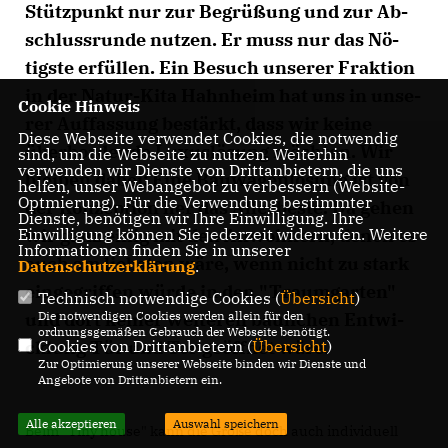
Stütz­punkt nur zur Be­grü­ßung und zur Ab­
schluss­run­de nut­zen. Er muss nur das Nö­
tigs­te er­fül­len. Ein Be­such un­se­rer Frak­ti­on
in der Na­tur-Ki­ta Hahn­heim hat uns in un­se­
Cookie Hinweis
rer Auf­fas­sung be­stärkt, dass wir kei­ne
Diese Webseite verwendet Cookies, die notwendig
über­bor­den­de Lu­xus­lö­sung möch­ten. Wir
sind, um die Webseite zu nutzen. Weiterhin
verwenden wir Dienste von Drittanbietern, die uns
blei­ben da­bei: Ei­ne Bau­wa­gen­lö­sung ist von
helfen, unser Webangebot zu verbessern (Website-
Optmierung). Für die Verwendung bestimmter
der Kon­zep­ti­on her das Al­ler­be­ste. Da ge­hen
Dienste, benötigen wir Ihre Einwilligung. Ihre
Einwilligung können Sie jederzeit widerrufen. Weitere
wir ganz ei­nig mit den An­wohn­ern, de­nen es
Informationen finden Sie in unserer
auch am liebs­ten wä­re, wenn nicht zu stark
Datenschutzerklärung
.
ein­ge­grif­fen wür­de in den "Traum­gar­ten"
Technisch notwendige Cookies (
Übersicht
)
Die notwendigen Cookies werden allein für den
und dort kei­ner wei­te­ren bau­li­chen Ent­wi­
ordnungsgemäßen Gebrauch der Webseite benötigt.
Cookies von Drittanbietern (
Übersicht
)
cklung Tür und Tor ge­öff­net wä­re.
Zur Optimierung unserer Webseite binden wir Dienste und
Angebote von Drittanbietern ein.
Alle akzeptieren
Auswahl speichern
Beim "Ti­ny hou­se" kann die Grö­ße doch auch in­di­vi­du­ell