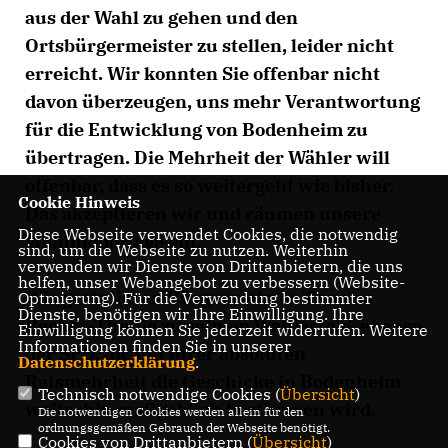
aus der Wahl zu gehen und den
Ortsbürgermeister zu stellen, leider nicht
erreicht. Wir konnten Sie offenbar nicht
davon überzeugen, uns mehr Verantwortung
für die Entwicklung von Bodenheim zu
übertragen. Die Mehrheit der Wähler will
offenbar, dass es so weitergeht wie bisher.
Cookie Hinweis
Das akzeptieren wir und räumen unsere
Diese Webseite verwendet Cookies, die notwendig
Wahlniederlage ein.
sind, um die Webseite zu nutzen. Weiterhin
verwenden wir Dienste von Drittanbietern, die uns
helfen, unser Webangebot zu verbessern (Website-
Wir gratulieren Bürgermeister Thomas
Optmierung). Für die Verwendung bestimmter
Dienste, benötigen wir Ihre Einwilligung. Ihre
Becker-Theilig zu seinem Wahlerfolg, ebenso
Einwilligung können Sie jederzeit widerrufen. Weitere
Informationen finden Sie in unserer
der SPD, die mit ihrer absoluten
Datenschutzerklärung
.
Ratsmehrheit die Geschicke in Bodenheim
Technisch notwendige Cookies (
Übersicht
)
weiterhin maßgeblich bestimmen wird.
Die notwendigen Cookies werden allein für den
ordnungsgemäßen Gebrauch der Webseite benötigt.
Cookies von Drittanbietern (
Übersicht
)