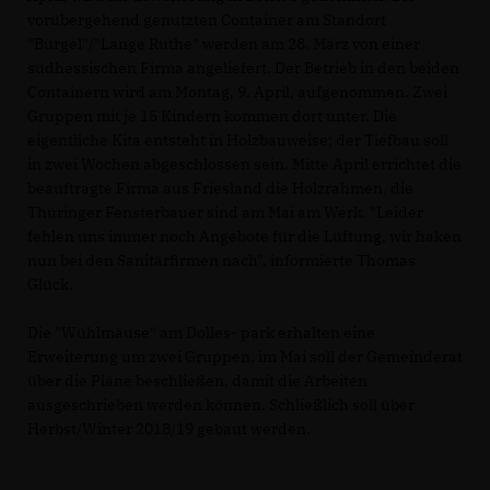
vorübergehend genutzten Container am Standort
"Bürgel"/"Lange Ruthe" werden am 28. März von einer
südhessischen Firma angeliefert. Der Betrieb in den beiden
Containern wird am Montag, 9. April, aufgenommen. Zwei
Gruppen mit je 15 Kindern kommen dort unter. Die
eigentliche Kita entsteht in Holzbauweise; der Tiefbau soll
in zwei Wochen abgeschlossen sein. Mitte April errichtet die
beauftragte Firma aus Friesland die Holzrahmen, die
Thüringer Fensterbauer sind am Mai am Werk. "Leider
fehlen uns immer noch Angebote für die Lüftung, wir haken
nun bei den Sanitärfirmen nach", informierte Thomas
Glück.
Die "Wühlmäuse" am Dolles- park erhalten eine
Erweiterung um zwei Gruppen, im Mai soll der Gemeinderat
über die Pläne beschließen, damit die Arbeiten
ausgeschrieben werden können. Schließlich soll über
Herbst/Winter 2018/19 gebaut werden.