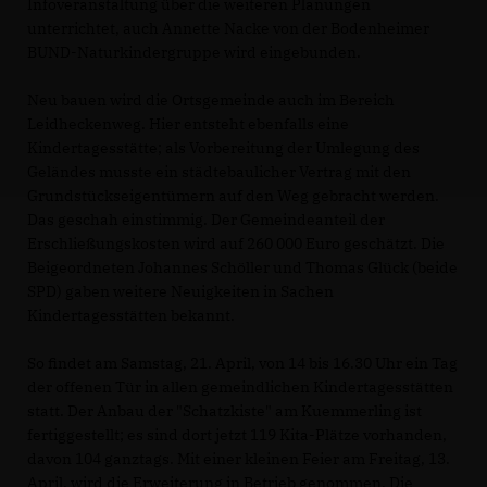
Infoveranstaltung über die weiteren Planungen
unterrichtet, auch Annette Nacke von der Bodenheimer
BUND-Naturkindergruppe wird eingebunden.
Neu bauen wird die Ortsgemeinde auch im Bereich
Leidheckenweg. Hier entsteht ebenfalls eine
Kindertagesstätte; als Vorbereitung der Umlegung des
Geländes musste ein städtebaulicher Vertrag mit den
Grundstückseigentümern auf den Weg gebracht werden.
Das geschah einstimmig. Der Gemeindeanteil der
Erschließungskosten wird auf 260 000 Euro geschätzt. Die
Beigeordneten Johannes Schöller und Thomas Glück (beide
SPD) gaben weitere Neuigkeiten in Sachen
Kindertagesstätten bekannt.
So findet am Samstag, 21. April, von 14 bis 16.30 Uhr ein Tag
der offenen Tür in allen gemeindlichen Kindertagesstätten
statt. Der Anbau der "Schatzkiste" am Kuemmerling ist
fertiggestellt; es sind dort jetzt 119 Kita-Plätze vorhanden,
davon 104 ganztags. Mit einer kleinen Feier am Freitag, 13.
April, wird die Erweiterung in Betrieb genommen. Die