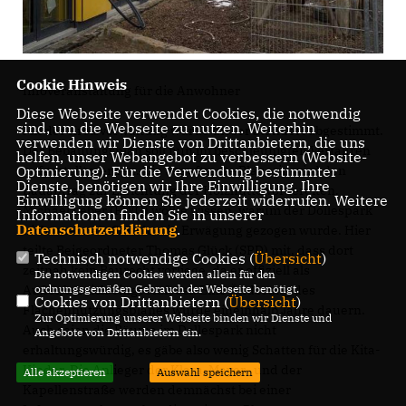
Cookie Hinweis
Infoveranstaltung für die Anwohner
Diese Webseite verwendet Cookies, die notwendig
sind, um die Webseite zu nutzen. Weiterhin
Mit der Kreisverwaltung wurde dieser Standort abgestimmt.
verwenden wir Dienste von Drittanbietern, die uns
Der Bebauungsplan soll nun im beschleunigten Verfahren
helfen, unser Webangebot zu verbessern (Website-
Optmierung). Für die Verwendung bestimmter
aufgestellt werden. Die beauftragte Planerin wird den
Dienste, benötigen wir Ihre Einwilligung. Ihre
Bauantrag zur Errichtung der Holzhütte vorbereiten.
Einwilligung können Sie jederzeit widerrufen. Weitere
Michael Leber (FWG) wollte wissen, warum der Dollespark
Informationen finden Sie in unserer
Datenschutzerklärung
.
nicht mehr als Standort in Erwägung gezogen wurde. Hier
teilte Beigeordneter Thomas Glück (SPD) mit, dass dort
Technisch notwendige Cookies (
Übersicht
)
zeitnah kein Baurecht vorliege, da er offiziell als
Die notwendigen Cookies werden allein für den
ordnungsgemäßen Gebrauch der Webseite benötigt.
Außenbereich eingestuft sei. Eine Änderung des
Cookies von Drittanbietern (
Übersicht
)
Flächennutzungsplanes würde eineinhalb Jahre dauern.
Zur Optimierung unserer Webseite binden wir Dienste und
Auch seien die Bäume im Dollespark nicht
Angebote von Drittanbietern ein.
erhaltungswürdig, es gäbe also wenig Schatten für die Kita-
Kinder. Die Anlieger der Klara-Mayer- und der
Alle akzeptieren
Auswahl speichern
Kapellenstraße werden demnächst bei einer