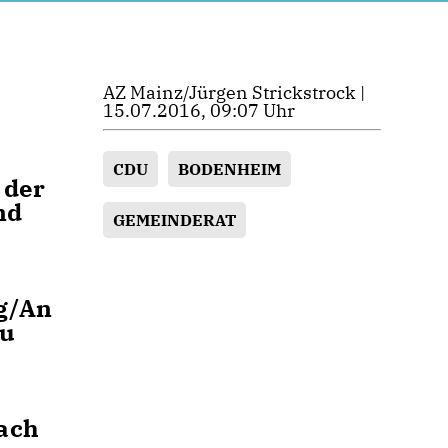
AZ Mainz/Jürgen Strickstrock |
15.07.2016, 09:07 Uhr
CDU
BODENHEIM
 der
nd
GEMEINDERAT
g/An
au
ach