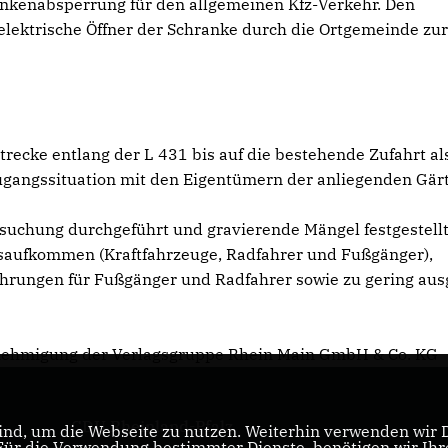
rankenabsperrung für den allgemeinen Kfz-Verkehr. Den
elektrische Öffner der Schranke durch die Ortgemeinde zu
recke entlang der L 431 bis auf die bestehende Zufahrt al
Zugangssituation mit den Eigentümern der anliegenden Gärt
suchung durchgeführt und gravierende Mängel festgestellt
hrsaufkommen (Kraftfahrzeuge, Radfahrer und Fußgänger),
hrungen für Fußgänger und Radfahrer sowie zu gering aus
 Genehmigung der Verlagsgruppe Rhein Main GmbH & Co. KG
CDU Rheinland-Pfalz
nd, um die Webseite zu nutzen. Weiterhin verwenden wir Di
r die Verwendung bestimmter Dienste, benötigen wir Ihre 