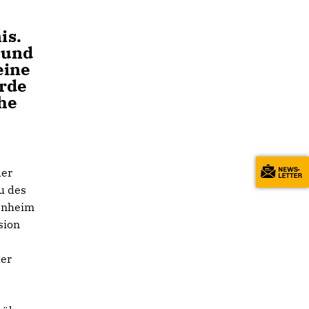
is.
, und
eine
urde
he
der
u des
enheim
sion
der