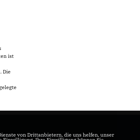
r
s
en ist
. Die
gelegte
enste von Drittanbietern, die uns helfen, unser
Einwilligung. Ihre Einwilligung können Sie