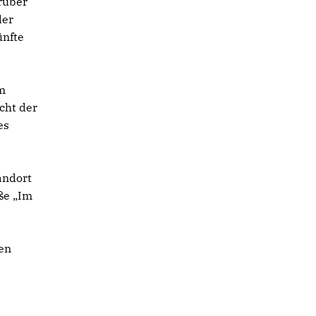
rüber
der
ünfte
im
cht der
es
andort
ße „Im
en