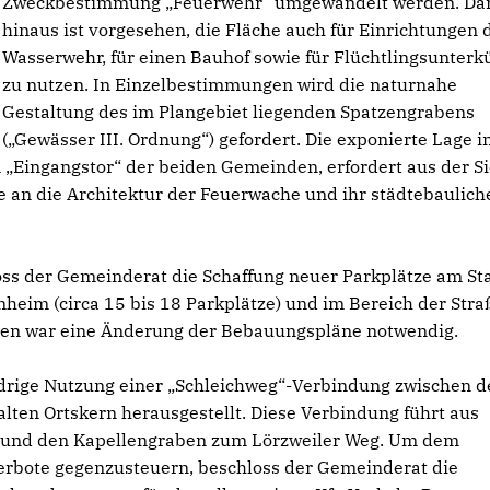
Zweckbestimmung „Feuerwehr“ umgewandelt werden. Da
hinaus ist vorgesehen, die Fläche auch für Einrichtungen 
Wasserwehr, für einen Bauhof sowie für Flüchtlingsunterk
zu nutzen. In Einzelbestimmungen wird die naturnahe
Gestaltung des im Plangebiet liegenden Spatzengrabens
(„Gewässer III. Ordnung“) gefordert. Die exponierte Lage 
ingangstor“ der beiden Gemeinden, erfordert aus der Si
an die Architektur der Feuerwache und ihr städtebaulich
ss der Gemeinderat die Schaffung neuer Parkplätze am St
nheim (circa 15 bis 18 Parkplätze) und im Bereich der Stra
hmen war eine Änderung der Bebauungspläne notwendig.
idrige Nutzung einer „Schleichweg“-Verbindung zwischen d
ten Ortskern herausgestellt. Diese Verbindung führt aus
 und den Kapellengraben zum Lörzweiler Weg. Um dem
erbote gegenzusteuern, beschloss der Gemeinderat die