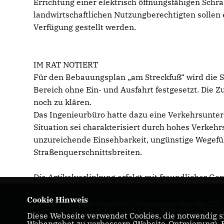
Errichtung einer elektrisch öffnungsfähigen Sch
landwirtschaftlichen Nutzungberechtigten sollen 
Verfügung gestellt werden.
IM RAT NOTIERT
Für den Bebauungsplan „am Streckfuß“ wird die St
Bereich ohne Ein- und Ausfahrt festgesetzt. Die 
noch zu klären.
Das Ingenieurbüro hatte dazu eine Verkehrsunter
Situation sei charakterisiert durch hohes Verke
unzureichende Einsehbarkeit, ungünstige Wegefü
Straßenquerschnittsbreiten.
Die Artikelverlinkung erfolgt mit freundlicher
Cookie Hinweis
Hier finden Sie Informationen über den CDU
Diese Webseite verwendet Cookies, die notwendig si
Ortsverband Bodenheim
Webangebot zu verbessern (Website-Optmierung). Fü