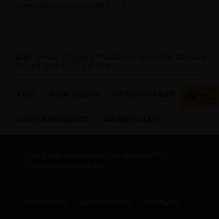
Verlagsgruppe Rhein Main GmbH & Co. KG
Allgemeine Zeitung Mainz/Jürgen Strickstrock
| 14.10.2015, 07:16 Uhr
CDU
BODENHEIM
GEMEINDERAT
GEWERBEGEBIET
GROßHALLEN
Hier finden Sie Informationen über den CDU
Ortsverband Bodenheim
IMPRESSUM
DATENSCHUTZ
KONTAKT