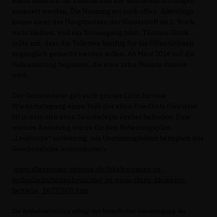
allem müssten die Elektrik und die Sanitäreinrichtungen
erneuert werden. Die Nutzung sei noch offen. Allerdings
könne einer der Hauptnutzer, der Kindertreff im 1. Stock,
nicht bleiben, weil ein Notausgang fehlt. Thomas Glück
teilte mit, dass die Toiletten künftig für die Öffentlichkeit
zugänglich gemacht werden sollen. Ab März 2016 soll die
Vollsanierung beginnen, die etwa zehn Monate dauern
wird.
Der Gemeinderat gab auch grünes Licht für eine
Wiederbelegung eines Teils des alten Friedhofs (Grabfeld
H) in dem sich etwa 25 unbelegte Gräber befinden. Eine
weitere Änderung wurde für den Bebauungsplan
Leidhecke“ notwendig, um Unstimmigkeiten bezüglich der
Geschosshöhe auszuräumen.
www.allgemeine-zeitung.de/lokales/mainz/vg-
bodenheim/bodenheim/ziel-ist-ansiedlung-kleinerer-
betriebe_16277503.htm
Die Artikelverlinkung erfolgt mit freundlicher Genehmigung der