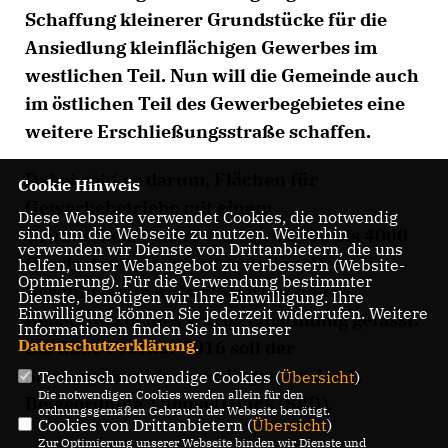
Schaffung kleinerer Grundstücke für die
Ansiedlung kleinflächigen Gewerbes im
westlichen Teil. Nun will die Gemeinde auch
im östlichen Teil des Gewerbegebietes eine
weitere Erschließungsstraße schaffen.
Dabei geht es darum, Flächen für
Cookie Hinweis
Gewerbebetriebe mit einem
Diese Webseite verwendet Cookies, die notwendig
sind, um die Webseite zu nutzen. Weiterhin
Grundstücksbedarf von etwa 2000 bis 4000
verwenden wir Dienste von Drittanbietern, die uns
Quadratmetern bereitzustellen. Der
helfen, unser Webangebot zu verbessern (Website-
Optmierung). Für die Verwendung bestimmter
Beschluss zur Aufstellung des neuen
Dienste, benötigen wir Ihre Einwilligung. Ihre
Einwilligung können Sie jederzeit widerrufen. Weitere
Bebauungsplanes wurde einstimmig gefasst.
Informationen finden Sie in unserer
Datenschutzerklärung
.
Bis Ende Februar 2016 soll der
Satzungsbeschluss vorliegen, so der 1.
Technisch notwendige Cookies (
Übersicht
)
Die notwendigen Cookies werden allein für den
Beigeordnete Thomas Glück (SPD).
ordnungsgemäßen Gebrauch der Webseite benötigt.
Cookies von Drittanbietern (
Übersicht
)
Zur Optimierung unserer Webseite binden wir Dienste und