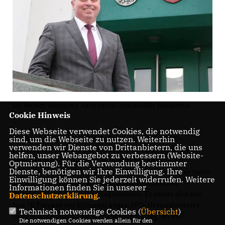
Dr. Robert Scheurer. Archivfoto: hbz/Judith Wallertius
Cookie Hinweis
Diese Webseite verwendet Cookies, die notwendig
Großer Jubel bei der CDU, Zufriedenheit beim SPD-
sind, um die Webseite zu nutzen. Weiterhin
verwenden wir Dienste von Drittanbietern, die uns
Kandidaten über die gut 30 Prozent der Stimmen, die er
helfen, unser Webangebot zu verbessern (Website-
erringen konnte: Die Wahl in der VG Bodenheim ist
Optmierung). Für die Verwendung bestimmter
Dienste, benötigen wir Ihre Einwilligung. Ihre
entschieden. Der Christdemokrat Dr. Robert Scheurer bleibt
Einwilligung können Sie jederzeit widerrufen. Weitere
auch in den nächsten acht Jahren hauptamtlicher
Informationen finden Sie in unserer
Bürgermeister der Verbandsgemeinde. Er setzte sich mit
Datenschutzerklärung
.
fast 70 Prozent der Stimmen gegen SPD-Herausforderer
Technisch notwendige Cookies (
Übersicht
)
Jens Mutzke durch. Die Wahlbeteiligung lag bei 45,7
Die notwendigen Cookies werden allein für den