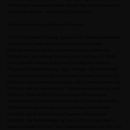
Harxheimer wissen aber auch immer, die Aufmerksamkeit
auf sich zu ziehen", scherzte ein Beobachter.
Sozialdemokraten gratulieren Scheurer
Als das Endresultat vorlag, trudelten die Sozialdemokraten
am Dolles ein. Jens Mutzke brachte Bodenheimer
Parteigenossen und den Kreisvorsitzenden Salvatore
Barbaro mit, gratulierte Scheurer zum Wahlsieg. Er hoffe
auf ein konstruktives politisches Miteinander, etwa in
Fragen der Digitalisierung, sagte Mutzke. "Ich arbeite mit
allen Gruppierungen gut zusammen", meinte Scheurer. Er
dankte in einer kurzen Ansprache allen Unterstützern und
Wählern und vor allem seiner "Wahlkampfmanagerin" und
Ehefrau. Viele Helfer hätten ihm beim Verteilen und
Vorbereiten des Wahlkampfmaterials zur Seite gestanden.
Die Bevölkerung schätze und respektiere seine Arbeit
offenbar, durch das deutliche Ergebnis fühle er sich
bestätigt. Die Wahlbeteiligung von 45 Prozent erachte er
angesichts der Zahl von "nur" zwei Kandidaten als sehr gut.