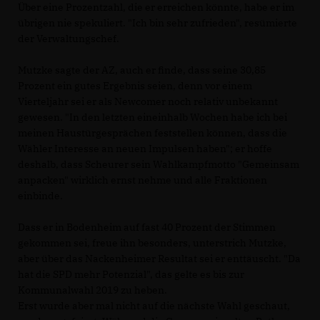
Über eine Prozentzahl, die er erreichen könnte, habe er im
übrigen nie spekuliert. "Ich bin sehr zufrieden", resümierte
der Verwaltungschef.
Mutzke sagte der AZ, auch er finde, dass seine 30,85
Prozent ein gutes Ergebnis seien, denn vor einem
Vierteljahr sei er als Newcomer noch relativ unbekannt
gewesen. "In den letzten eineinhalb Wochen habe ich bei
meinen Haustürgesprächen feststellen können, dass die
Wähler Interesse an neuen Impulsen haben"; er hoffe
deshalb, dass Scheurer sein Wahlkampfmotto "Gemeinsam
anpacken" wirklich ernst nehme und alle Fraktionen
einbinde.
Dass er in Bodenheim auf fast 40 Prozent der Stimmen
gekommen sei, freue ihn besonders, unterstrich Mutzke,
aber über das Nackenheimer Resultat sei er enttäuscht. "Da
hat die SPD mehr Potenzial", das gelte es bis zur
Kommunalwahl 2019 zu heben.
Erst wurde aber mal nicht auf die nächste Wahl geschaut,